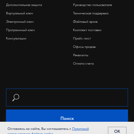
Дополнительная защита
Руководство пользователя
Виртуальный ключ
Техническая поддержка
Электронный ключ
Файловый архив
Программный ключ
Комплект поставки
Консультации
Прайс-лист
Офисы продаж
Реквизиты
Оплата счета
Поиск
Оставаясь на сайте, Вы соглашаетесь с
Политикой
OK
использования файлов cookie