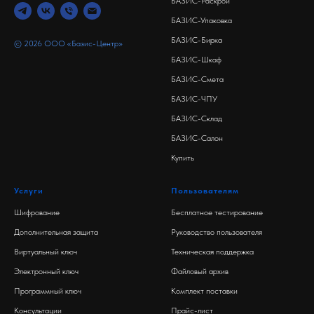
БАЗИС-Раскрой
БАЗИС-Упаковка
БАЗИС-Бирка
© 2026 ООО «Базис-Центр»
БАЗИС-Шкаф
БАЗИС-Смета
БАЗИС-ЧПУ
БАЗИС-Склад
БАЗИС-Салон
Купить
Услуги
Пользователям
Шифрование
Бесплатное тестирование
Дополнительная защита
Руководство пользователя
Виртуальный ключ
Техническая поддержка
Электронный ключ
Файловый архив
Программный ключ
Комплект поставки
Консультации
Прайс-лист