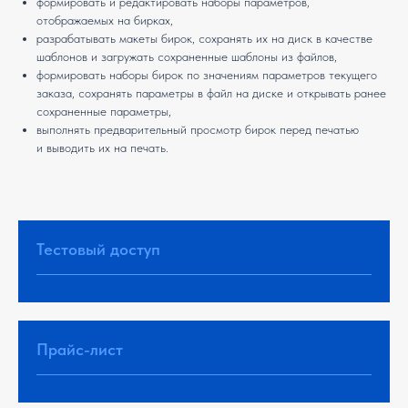
формировать и редактировать наборы параметров,
отображаемых на бирках,
разрабатывать макеты бирок, сохранять их на диск в качестве
шаблонов и загружать сохраненные шаблоны из файлов,
формировать наборы бирок по значениям параметров текущего
заказа, сохранять параметры в файл на диске и открывать ранее
сохраненные параметры,
выполнять предварительный просмотр бирок перед печатью
и выводить их на печать.
Тестовый доступ
Прайс-лист